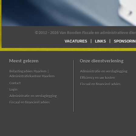
©2012 - 2026 Van Rooden Fiscale en administratieve die
VACATURES
LINKS
SPONSORIN
Meest gelezen
Onze dienstverlening
Belastingadvies Haarlem |
Administratie en verslaglegging
Administratiekantoor Haarlem
Efficiency en uw kosten
Contact
Fiscaal en financieel advies
Login
Administratie en verslaglegging
Fiscaal en financieel advies