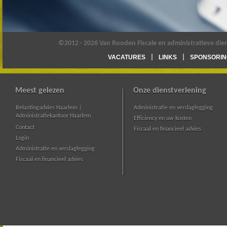
©2012 - 2026 Van Rooden Fiscale en administratieve die
VACATURES
LINKS
SPONSORIN
Meest gelezen
Onze dienstverlening
Belastingadvies Haarlem |
Administratie en verslaglegging
Administratiekantoor Haarlem
Efficiency en uw kosten
Contact
Fiscaal en financieel advies
Login
Administratie en verslaglegging
Fiscaal en financieel advies