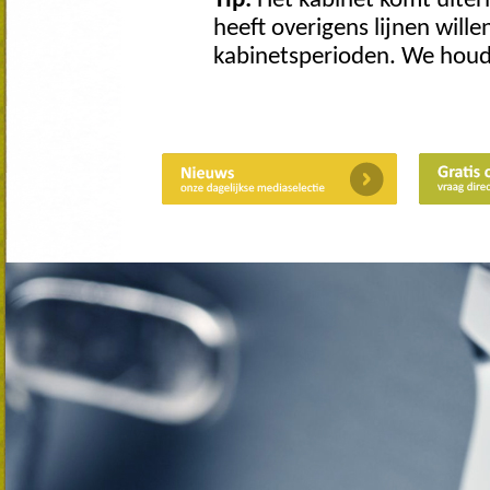
Tip:
Het kabinet komt uiterl
heeft overigens lijnen will
kabinetsperioden. We houd