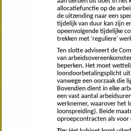
aan derden dit doet in het
allocatiefunctie op de arb
de uitzending naar een spec
tijdelijk van duur kan zij
opeenvolgende tijdelijke c
trekken met 'reguliere' wer
Ten slotte adviseert de Co
van arbeidsovereenkomsten
beperken. Het moet wettelij
loondoorbetalingsplicht uit 
vanwege een oorzaak die lig
Bovendien dient in elke ar
een vast aantal arbeidsur
werknemer, waarover het l
loonspreiding). Beide maatr
oproepcontracten als voor