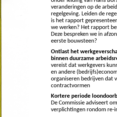
onder leiding van Hans Bors
veranderingen op de arbeid
regelgeving. Leiden de reg
is het rapport gepresenteer
we werken? Het rapport bev
Deze bespreken we in afzond
eerste bouwsteen?
Ontlast het werkgeversch
binnen duurzame arbeidsr
vereist dat werkgevers k
en andere (bedrijfs)econo
organiseren bedrijven dat vo
contractvormen
Kortere periode loondoorbe
De Commissie adviseert om 
verplichtingen rondom re-in