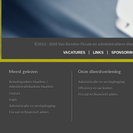
©2012 - 2026 Van Rooden Fiscale en administratieve die
VACATURES
LINKS
SPONSORIN
Meest gelezen
Onze dienstverlening
Belastingadvies Haarlem |
Administratie en verslaglegging
Administratiekantoor Haarlem
Efficiency en uw kosten
Contact
Fiscaal en financieel advies
Login
Administratie en verslaglegging
Fiscaal en financieel advies