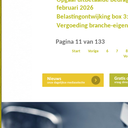
Opgaaf uitbetaalde bedra
februari 2026
Belastingontwijking box 
Vergoeding branche-eigen
Pagina 11 van 133
Start
Vorige
6
7
8
Vo