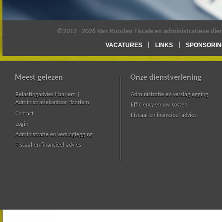
©2012 - 2026 Van Rooden Fiscale en administratieve die
VACATURES
LINKS
SPONSORIN
Meest gelezen
Onze dienstverlening
Belastingadvies Haarlem |
Administratie en verslaglegging
Administratiekantoor Haarlem
Efficiency en uw kosten
Contact
Fiscaal en financieel advies
Login
Administratie en verslaglegging
Fiscaal en financieel advies