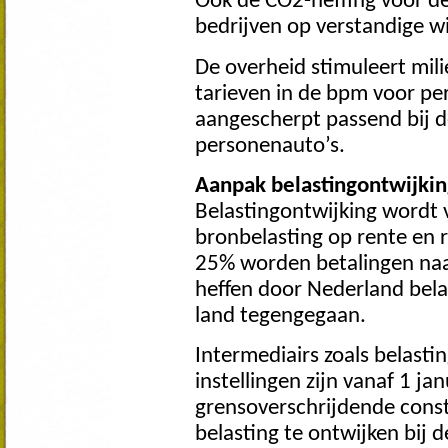
Ook de CO2-heffing voor de 
bedrijven op verstandige w
De overheid stimuleert mili
tarieven in de bpm voor pe
aangescherpt passend bij d
personenauto’s.
Aanpak belastingontwijkin
Belastingontwijking wordt 
bronbelasting op rente en r
25% worden betalingen naar
heffen door Nederland bela
land tegengegaan.
Intermediairs zoals belasti
instellingen zijn vanaf 1 ja
grensoverschrijdende cons
belasting te ontwijken bij d