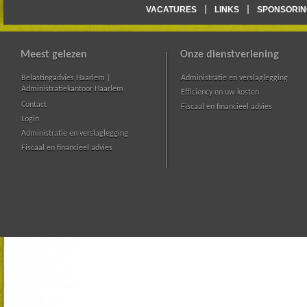
VACATURES
LINKS
SPONSORIN
Meest gelezen
Onze dienstverlening
Belastingadvies Haarlem |
Administratie en verslaglegging
Administratiekantoor Haarlem
Efficiency en uw kosten
Contact
Fiscaal en financieel advies
Login
Administratie en verslaglegging
Fiscaal en financieel advies