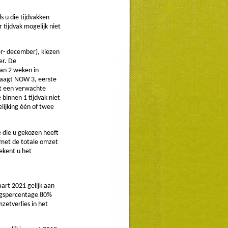
s u die tijdvakken
 tijdvak mogelijk niet
r- december), kiezen
er. De
van 2 weken in
vraagt NOW 3, eerste
et een verwachte
 binnen 1 tijdvak niet
lijking één of twee
 die u gekozen heeft
 met de totale omzet
ekent u het
aart 2021 gelijk aan
ingspercentage 80%
zetverlies in het