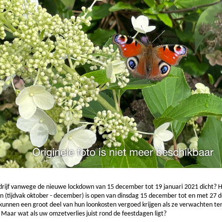
rijf vanwege de nieuwe lockdown van 15 december tot 19 januari 2021 dicht? 
n (tijdvak oktober - december) is open van dinsdag 15 december tot en met 27 
kunnen een groot deel van hun loonkosten vergoed krijgen als ze verwachten t
. Maar wat als uw omzetverlies juist rond de feestdagen ligt?