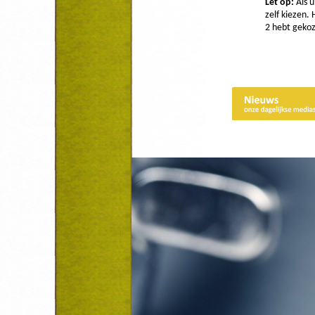
Let op:
Als 
zelf kiezen.
2 hebt geko