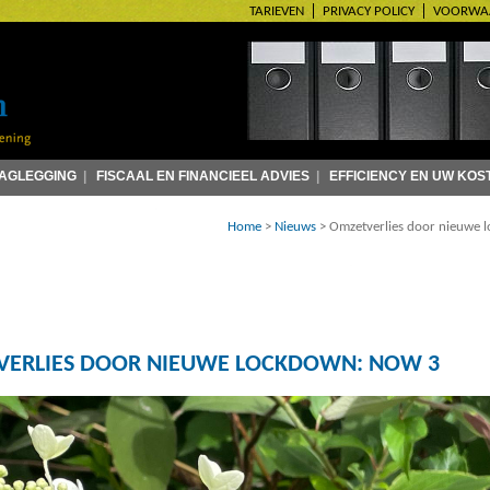
TARIEVEN
PRIVACY POLICY
VOORWA
LAGLEGGING
|
FISCAAL EN FINANCIEEL ADVIES
|
EFFICIENCY EN UW KOS
Home
>
Nieuws
>
Omzetverlies door nieuwe
ERLIES DOOR NIEUWE LOCKDOWN: NOW 3