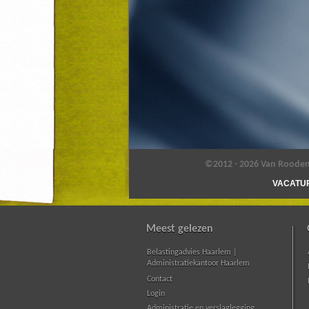
©2012 - 2026 Van Rooden 
VACATU
Meest gelezen
Belastingadvies Haarlem |
Administratiekantoor Haarlem
Contact
Login
Administratie en verslaglegging