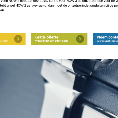
u geen NOW 2 hebt aangevraagd, kunt u voor NOW 3 de omzetperiode voor de ve
 Hebt u wel NOW 2 aangevraagd, dan moet de omzetperiode aansluiten bij de p
zen.