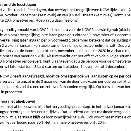
s rond de feestdagen
tverlies rond de feestdagen, dan overlapt het mogelijk twee NOW-tijdvakken. Al
n oktober - december (1e tijdvak) en van januari –maart (2e tijdvak), komt u per
ste 20% omzetverlies. Hoe gaat u daarmee om?
 gebruik gemaakt van NOW 2, dan kunt u voor de NOW 3, eerste tijdvak (oktobe
e van omzetvergelijking in te laten gaan op 1 oktober, 1 november of 1 decemb
vergelijking laten ingaan per bijvoorbeeld 1 december betekent dat de sluiting 
2 weken in januari (kerstpiek) samen binnen de omzetvergelijking valt. Dus u 
idie aan voor de loonsom in oktober, november en december 2020 in verband m
de omzet van meer dan 20%. Als u verwacht dat het effect van de huidige situatie
0% omzetverlies oplevert, kunt u aangeven dat u de periode voor de omzetverge
r wil laten starten. U kunt starten op 1 oktober, 1 november of 1 december.
k NOW 2 heeft aangevraagd, moet de omzetperiode wel aansluiten op de periode
 verwachte omzet in de 3 maanden van de door u gekozen periode vergelijkt u
eeld door 4, zodat u een omzet over 3 maanden vergelijkt. Op basis daarvan ber
 in procenten.
nog niet afgebouwd
ket niet af te bouwen, blijft het vergoedingspercentage in het tijdvak januari-m
ngspercentage uit het eerste tijdvak. Dat betekent dat het maximale vergoed
om blijft. Daarnaast blijft de loonsomvrijstelling 10%. Ook wordt het minimale om
ak niet verhoogd naar 30% Het minimale omzetverlies blijft 20%.