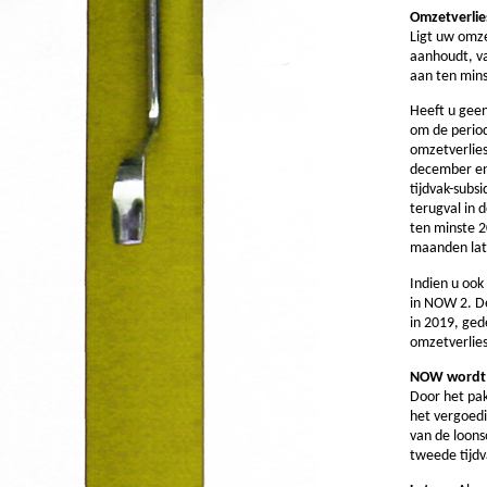
Omzetverlie
Ligt uw omze
aanhoudt, va
aan ten min
Heeft u geen
om de period
omzetverlies
december en 
tijdvak-subs
terugval in 
ten minste 2
maanden late
Indien u oo
in NOW 2. De
in 2019, ged
omzetverlies
NOW wordt 
Door het pak
het vergoedi
van de loons
tweede tijdv