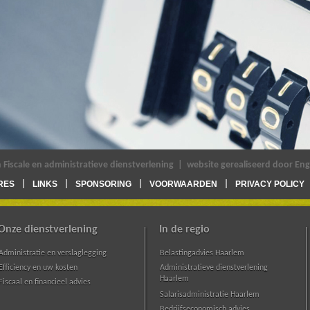
Fiscale en administratieve dienstverlening
|
website gerealiseerd door Eng
RES
LINKS
SPONSORING
VOORWAARDEN
PRIVACY POLICY
Onze dienstverlening
In de regio
Administratie en verslaglegging
Belastingadvies Haarlem
Efficiency en uw kosten
Administratieve dienstverlening
Haarlem
Fiscaal en financieel advies
Salarisadministratie Haarlem
Bedrijfseconomisch advies