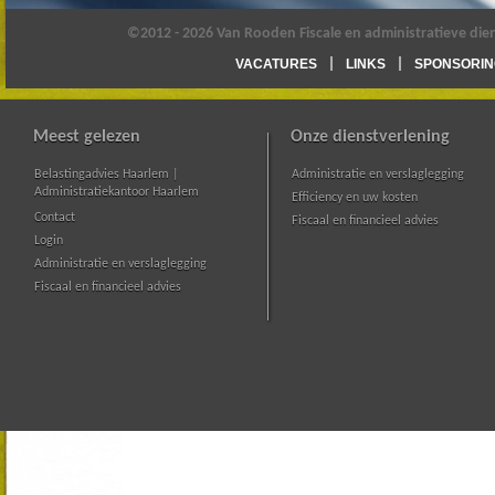
©2012 - 2026 Van Rooden Fiscale en administratieve die
VACATURES
LINKS
SPONSORIN
Meest gelezen
Onze dienstverlening
Belastingadvies Haarlem |
Administratie en verslaglegging
Administratiekantoor Haarlem
Efficiency en uw kosten
Contact
Fiscaal en financieel advies
Login
Administratie en verslaglegging
Fiscaal en financieel advies