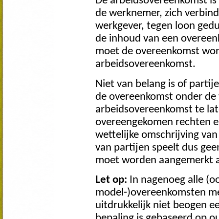
De arbeidsovereenkomst is 
de werknemer, zich verbindt
werkgever, tegen loon gedur
de inhoud van een overeen
moet de overeenkomst wor
arbeidsovereenkomst.
Niet van belang is of parti
de overeenkomst onder de w
arbeidsovereenkomst te late
overeengekomen rechten en
wettelijke omschrijving va
van partijen speelt dus gee
moet worden aangemerkt a
Let op:
In nagenoeg alle (o
model-)overeenkomsten met 
uitdrukkelijk niet beogen 
bepaling is gebaseerd op o